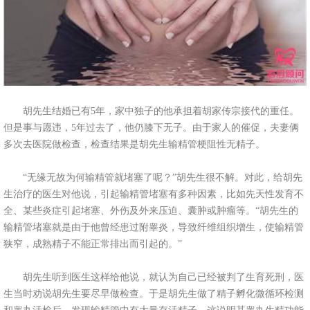
胡先生结婚已有5年，家中独子的他承担着胡家传宗接代的重任。
但是事与愿违，5年过去了，他仍膝下无子。由于家人的催促，夫妻俩
多次去医院做检查，检查结果是胡先生输精管梗阻性无精子。
“无缘无故为何输精管就堵塞了呢？”胡先生很不解。对此，给胡先
生治疗的医生对他说，引起输精管堵塞有多种因素，比如先天性发育不
全、某些炎症引起堵塞、外伤及外来压迫、囊肿或肿瘤等。“胡先生的
输精管堵塞就是由于他曾经患过附睾炎，导致纤维组织增生，使输精管
狭窄，成熟精子不能正常排出而引起的。”
胡先生听到医生这样给他说，就认为自己已经被判了生育死刑，医
生当时劝说胡先生要尽早做检查。于是胡先生做了精子孵化微循环检测