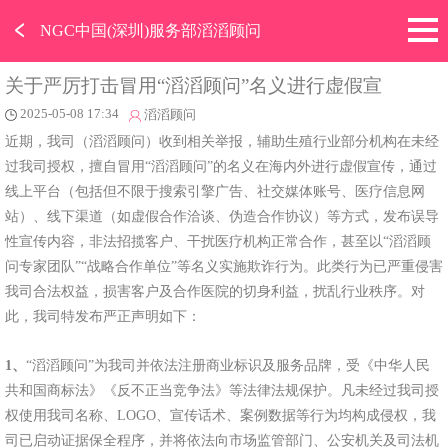
﹤
NGC中国(深圳)服务部滔滔顾问
关于严厉打击冒用“滔滔顾问”名义进行虚假宣
2025-05-08 17:34
滔滔顾问
近期，我司（滔滔顾问）收到相关举报，辅助生殖行业部分机构在未经
过我司授权，擅自冒用“滔滔顾问”的名义在海内外进行虚假宣传，通过
线上平台（包括但不限于搜索引擎广告、社交媒体账号、医疗信息网
站）、线下渠道（如虚假合作洽谈、伪造合作协议）等方式，发布误导
性宣传内容，非法招揽客户、干扰医疗机构正常合作，甚至以“滔滔顾
问专家团队”“战略合作单位”等名义实施欺诈行为。此类行为已严重侵害
我司合法权益，损害客户及合作医院的切身利益，扰乱行业秩序。对
此，我司特发布严正声明如下：
1、
“滔滔顾问”为我司并依法注册商业标识及服务品牌，受《中华人民
共和国商标法》《反不正当竞争法》等法律法规保护。凡未经过我司授
权使用我司名称、LOGO、宣传话术、案例数据等行为均构成侵权，我
司已启动证据保全程序，并将依法向市场监管部门、公安机关及司法机